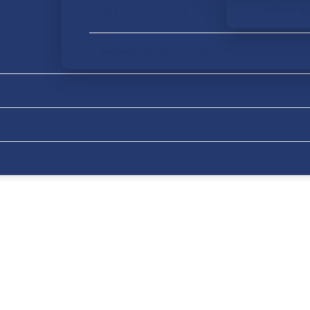
300 Jahre Palmbach 2001
Was sonst
Stadtteilfest 2015 - KA300