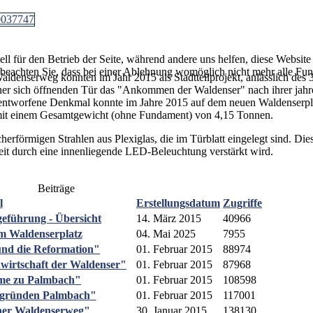
ell für den Betrieb der Seite, während andere uns helfen, diese Websit
 beachten Sie, dass bei einer Ablehnung womöglich nicht mehr alle Funk
denserweg konnten im Jahr 2015 als Stadtteilprojekt, anlässlich des 
er sich öffnenden Tür das "Ankommen der Waldenser" nach ihrer jahr
 entworfene Denkmal konnte im Jahre 2015 auf dem neuen Waldenserpl
 mit einem Gesamtgewicht (ohne Fundament) von 4,15 Tonnen.
herförmigen Strahlen aus Plexiglas, die im Türblatt eingelegt sind. Die
it durch eine innenliegende LED-Beleuchtung verstärkt wird.
Beiträge
l
Erstellungsdatum
Zugriffe
eführung - Übersicht
14. März 2015
40966
m Waldenserplatz
04. Mai 2025
7955
und die Reformation"
01. Februar 2015
88974
wirtschaft der Waldenser"
01. Februar 2015
87968
lme zu Palmbach"
01. Februar 2015
108598
r gründen Palmbach"
01. Februar 2015
117001
her Waldenserweg"
30. Januar 2015
138130