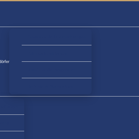
Gastronomie-Übernachtungen
Palmbach entdecken
örfer
Rund um die Bergdörfer
Berichte & Nachrichten
tteilungen
tzung