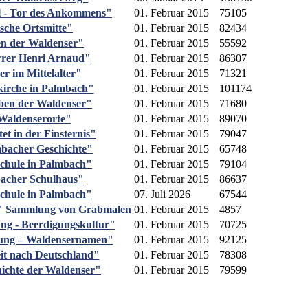
l - Tor des Ankommens"
01. Februar 2015
75105
ische Ortsmitte"
01. Februar 2015
82434
ien der Waldenser"
01. Februar 2015
55592
rrer Henri Arnaud"
01. Februar 2015
86307
er im Mittelalter"
01. Februar 2015
71321
kirche in Palmbach"
01. Februar 2015
101174
eben der Waldenser"
01. Februar 2015
71680
 Waldenserorte"
01. Februar 2015
89070
tet in der Finsternis"
01. Februar 2015
79047
lmbacher Geschichte"
01. Februar 2015
65748
Schule in Palmbach"
01. Februar 2015
79104
bacher Schulhaus"
01. Februar 2015
86637
Schule in Palmbach"
07. Juli 2026
67544
ng" Sammlung von Grabmalen
01. Februar 2015
4857
ung - Beerdigungskultur"
01. Februar 2015
70725
erung – Waldensernamen"
01. Februar 2015
92125
eit nach Deutschland"
01. Februar 2015
78308
chichte der Waldenser"
01. Februar 2015
79599