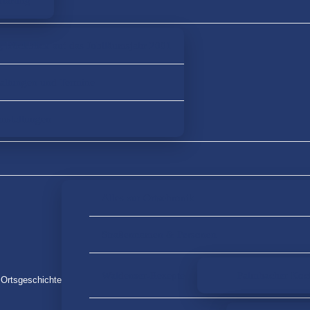
rklärung
g Rückblick auf das Jubiläumsjahr 2001
taltungen und Termine
anstaltungen
Alles zur Ortschronik
Straßennamen & Personen
Waldenser-Rezepte
Palmbacher Koc
 Ortsgeschichte