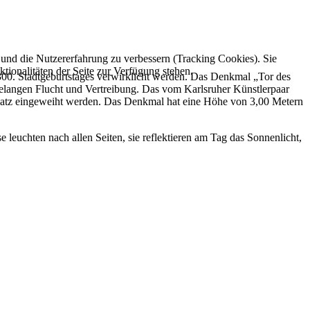
e und die Nutzererfahrung zu verbessern (Tracking Cookies). Sie
tionalitäten der Seite zur Verfügung stehen.
300. Stadtgeburtstages verwirklicht werden. Das Denkmal „Tor des
elangen Flucht und Vertreibung. Das vom Karlsruher Künstlerpaar
atz eingeweiht werden. Das Denkmal hat eine Höhe von 3,00 Metern
se leuchten nach allen Seiten, sie reflektieren am Tag das Sonnenlicht,